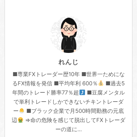
れんじ
■専業FXトレーダー歴10年 ■世界一ためにな
るFX情報を発信 ■平均年利 600％
■過去5
年間のトレード勝率77％超
■豆腐メンタル
で単利トレードしかできないチキントレーダ
ー
■ブラック企業で月500時間勤務の元底
辺
⇒命の危険を感じて脱出してFXトレーダ
ーの道に…